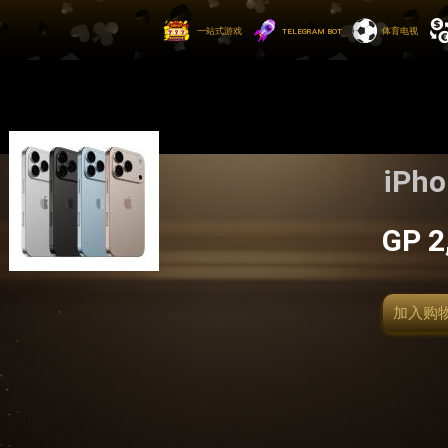
一站式游戏
ᴛᴇʟᴇɢʀᴀᴍ ʙᴏᴛ
体育电视
iPho
GP 2
加入购