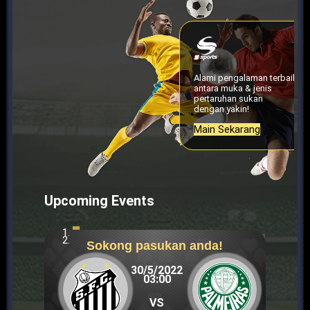
Alami pengalaman terbaik
antara muka & jenis
pertaruhan sukan
dengan yakin!
Main Sekarang
Upcoming Events
Sokong pasukan anda!
30/5/2022
Alami pengalaman terbaik
03:00
antara muka & jenis
pertaruhan sukan
VS
dengan yakin!