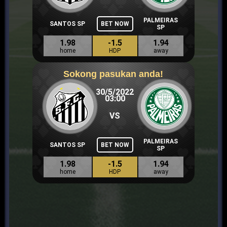
Main Sekarang
PALMEIRAS
SANTOS SP
BET NOW
SP
1.98
-1.5
1.94
home
HDP
away
Sokong pasukan anda!
30/5/2022
03:00
Alami pengalaman terbaik
VS
antara muka & jenis
pertaruhan sukan
dengan yakin!
PALMEIRAS
SANTOS SP
BET NOW
SP
Main Sekarang
1.98
-1.5
1.94
home
HDP
away
Sebelumnya
Seterusnya