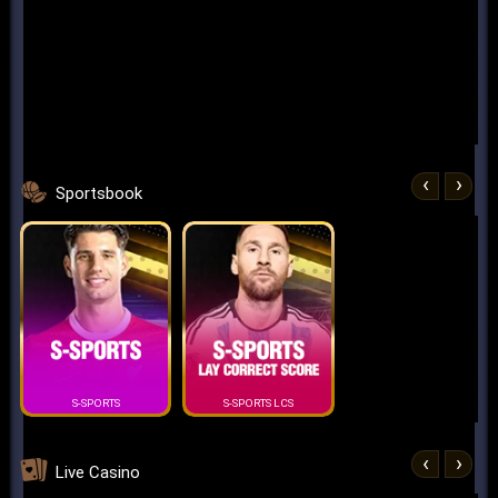
‹
›
Sportsbook
S-SPORTS
S-SPORTS LCS
‹
›
Live Casino