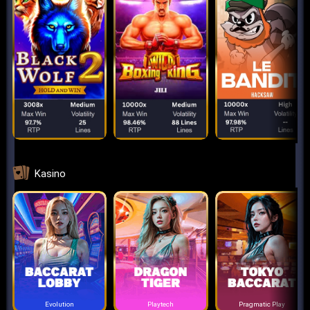
Kasino
Evolution
Playtech
Pragmatic Play