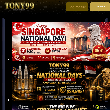
Log masuk
Daftar