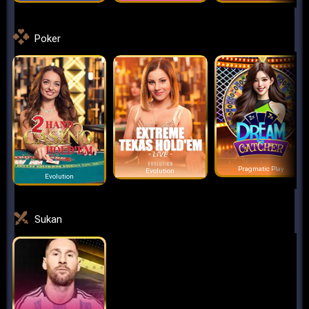
Poker
Pragmatic Play
Evolution
Evolution
Sukan