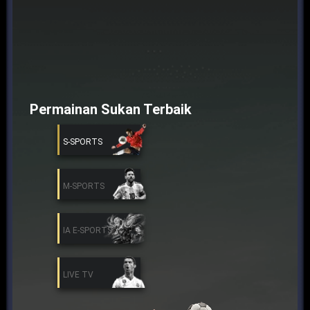
Permainan Sukan Terbaik
S-SPORTS
M-SPORTS
IA E-SPORTS
LIVE TV