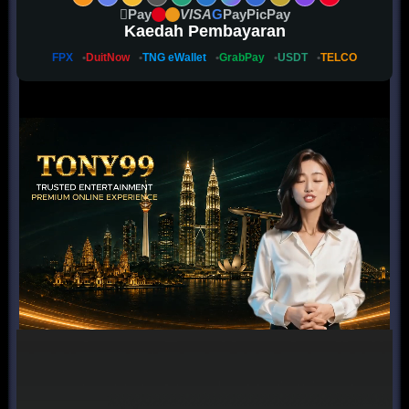
Pay
VISA
G
Pay
PicPay
Kaedah Pembayaran
FPX
DuitNow
TNG eWallet
GrabPay
USDT
TELCO