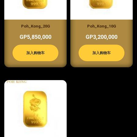
Poh_Kong_20G
Poh_Kong_10G
GP5,850,000
GP3,200,000
加入购物车
加入购物车