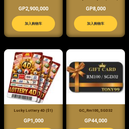
GP2,900,000
GP8,000
加入购物车
加入购物车
Lucky Lottery 4D ($1)
GC_Rm100_SGD32
GP1,000
GP44,000