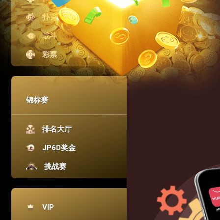
扑克
战斗
彩票
锦标赛
排名大厅
JP6D奖金
挑战赛
VIP