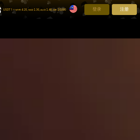
登录
注册
USDT 1 = ᴍʏʀ 𝟦.20, ꜱɢᴅ 𝟣.30, ᴀᴜᴅ 𝟣.48, ɪᴅʀ 𝟤𝟢,000