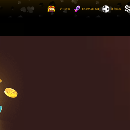
一站式游戏
ᴛᴇʟᴇɢʀᴀᴍ ʙᴏᴛ
体育电视