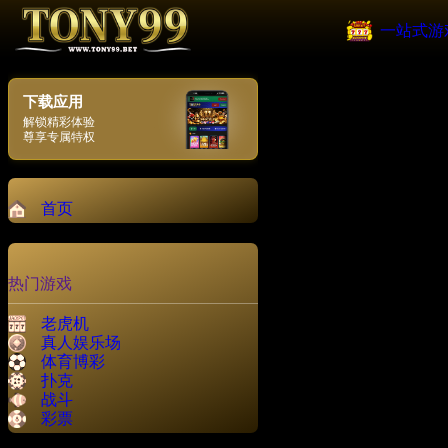
下载应用
解锁精彩体验
尊享专属特权
首页
热门游戏
老虎机
真人娱乐场
体育博彩