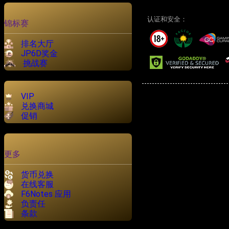
扑克
认证和安全：
战斗
彩票
锦标赛
排名大厅
JP6D奖金
挑战赛
VIP