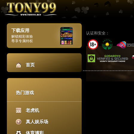
下载应用
认证和安全：
解锁精彩体验
尊享专属特权
首页
热门游戏
老虎机
真人娱乐场
体育博彩