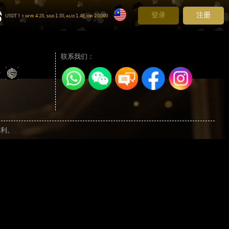
登录
注册
USDT 1 = ᴍʏʀ 𝟦.20, ꜱɢᴅ 𝟣.30, ᴀᴜᴅ 𝟣.48, ɪᴅʀ 𝟤𝟢,000
联系我们：
权利。