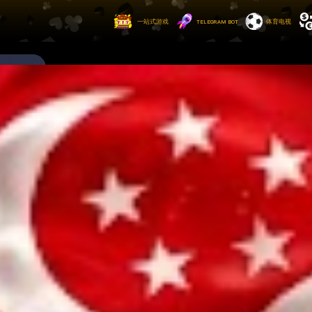
一站式游戏
ᴛᴇʟᴇɢʀᴀᴍ ʙᴏᴛ
体育电视