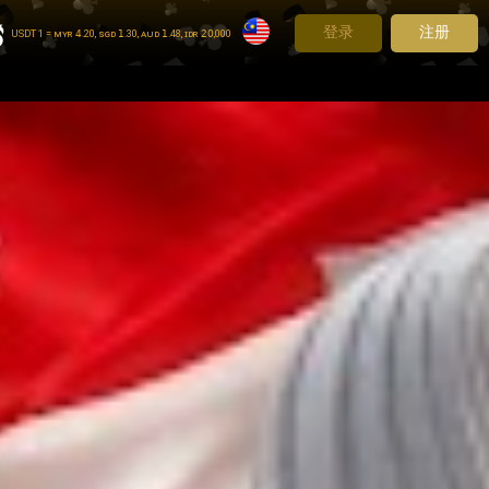
登录
注册
USDT 1 = ᴍʏʀ 𝟦.20, ꜱɢᴅ 𝟣.30, ᴀᴜᴅ 𝟣.48, ɪᴅʀ 𝟤𝟢,000