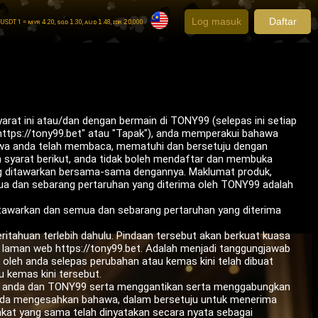
Log masuk
Daftar
USDT 1 = ᴍʏʀ 𝟦.20, ꜱɢᴅ 𝟣.30, ᴀᴜᴅ 𝟣.48, ɪᴅʀ 𝟤𝟢,000
rat ini atau/dan dengan bermain di TONY99 (selepas ini setiap
https://tony99.bet" atau "Tapak"), anda memperakui bahawa
wa anda telah membaca, mematuhi dan bersetuju dengan
n syarat berikut, anda tidak boleh mendaftar dan membuka
ng ditawarkan bersama-sama dengannya. Maklumat produk,
a dan sebarang pertaruhan yang diterima oleh TONY99 adalah
tawarkan dan semua dan sebarang pertaruhan yang diterima
itahuan terlebih dahulu. Pindaan tersebut akan berkuat kuasa
i laman web https://tony99.bet. Adalah menjadi tanggungjawab
leh anda selepas perubahan atau kemas kini telah dibuat
 kemas kini tersebut.
tara anda dan TONY99 serta menggantikan serta menggabungkan
Anda mengesahkan bahawa, dalam bersetuju untuk menerima
akat yang sama telah dinyatakan secara nyata sebagai