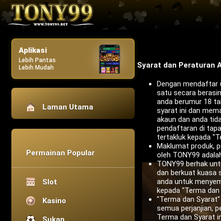
Aplikasi
Lebih Pantas
Syarat dan Peraturan 
Lebih Mudah
Dengan mendaftar u
satu secara berasi
anda berumur 18 t
Laman Utama
syarat ini dan mem
akaun dan anda tid
pendaftaran di tap
tertakluk kepada "T
Maklumat produk, p
Permainan Popular
oleh TONY99 adalah 
TONY99 berhak untu
dan berkuat kuasa 
anda untuk menyema
Slot
kepada "Terma dan 
"Terma dan Syarat"
Kasino
semua perjanjian, 
Terma dan Syarat i
Sukan