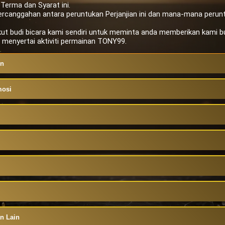
Terma dan Syarat ini.
percanggahan antara peruntukan Perjanjian ini dan mana-mana perunt
ut budi bicara kami sendiri untuk meminta anda memberikan kami bu
enyertai aktiviti permainan TONY99.
un
mosi
n Lain