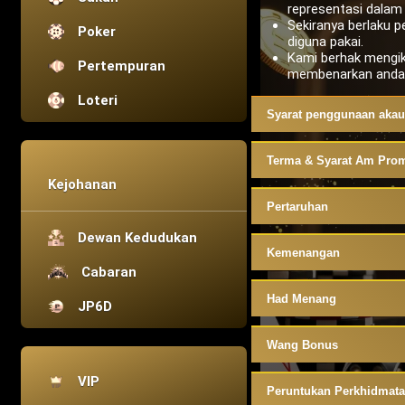
representasi dalam 
Sekiranya berlaku 
Poker
diguna pakai.
Kami berhak mengik
Pertempuran
membenarkan anda m
Loteri
Syarat penggunaan aka
Terma & Syarat Am Pro
Kejohanan
Pertaruhan
Dewan Kedudukan
Kemenangan
Cabaran
Had Menang
JP6D
Wang Bonus
VIP
Peruntukan Perkhidmata