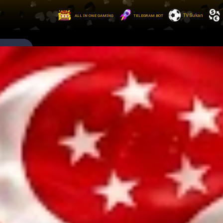
ᴀʟʟ ɪɴ ᴏɴᴇ ɢᴀᴍɪɴɢ
ᴛᴇʟᴇɢʀᴀᴍ ʙᴏᴛ
TV Sukan