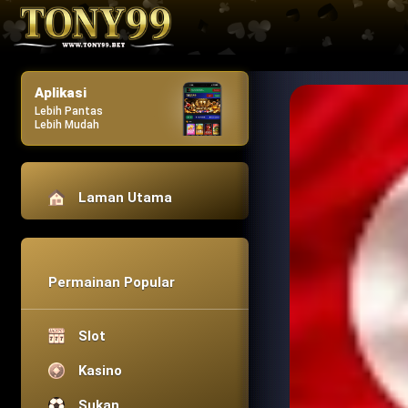
Aplikasi
Lebih Pantas
Lebih Mudah
Laman Utama
Permainan Popular
Slot
Kasino
Sukan