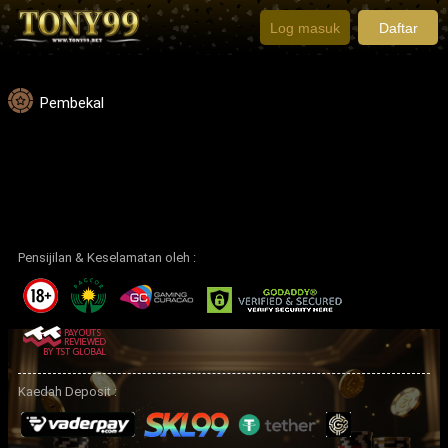
Log masuk
Daftar
Pembekal
Pensijilan & Keselamatan oleh :
Kaedah Deposit :